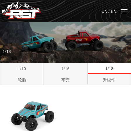
CN
/
EN
1/18
1/10
1/16
1/18
轮胎
车壳
升级件