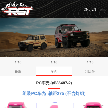
CN
/
EN
1/10
1/16
1/18
轮胎
车壳
升级件
PC车壳 (#P86487-2)
组装PC车壳 轴距275 (不含灯组)