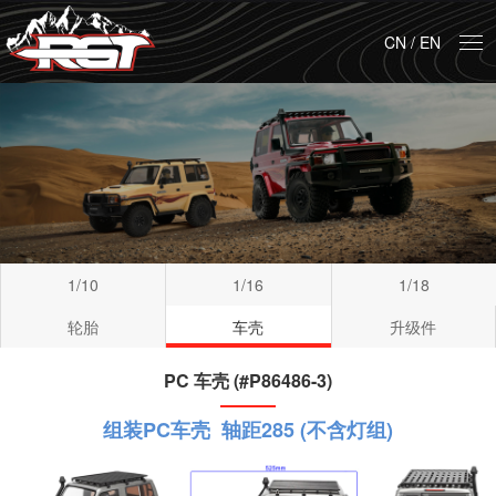
CN
/
EN
1/10
1/16
1/18
轮胎
车壳
升级件
PC 车壳 (#P86486-3)
组装PC车壳 轴距285 (不含灯组)