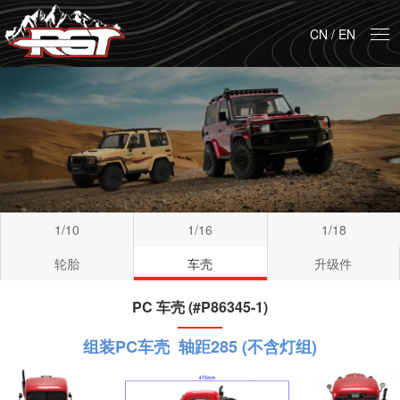
CN
/
EN
1/10
1/16
1/18
轮胎
车壳
升级件
PC 车壳 (#P86345-1)
组装PC车壳 轴距285 (不含灯组)